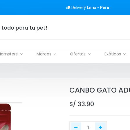
Delivery
Lima - Perú
 todo para tu pet!
Hamsters
Marcas
Ofertas
Exóticos
CANBO GATO ADU
S/
33.90