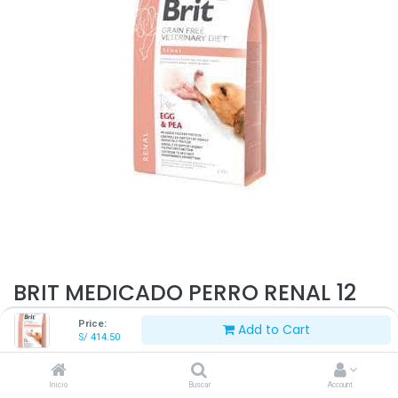
BRIT MEDICADO PERRO RENAL 12
KG
Price:
Add to Cart
S/
414.50
S/
414.50
Inicio
Buscar
Account