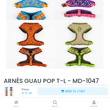
ARNÉS GUAU POP T-L - MD-1047
Price:
Add to Cart
S/
51.50
S/
51.50
Inicio
Buscar
Account