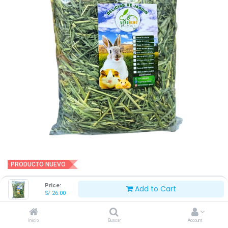
PRODUCTO NUEVO
VERDHENO HENO DE ALFALFA +
Price:
Add to Cart
S/
26.00
AVENA 1 KG
Inicio
Buscar
Account
S/
26.00