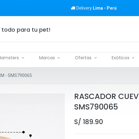
Delivery
Lima - Perú
 todo para tu pet!
Hamsters
Marcas
Ofertas
Exóticos
CM - SMS790065
RASCADOR CUEVA 
SMS790065
S/
189.90