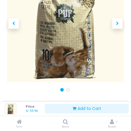
PUF SUSTRATO VEGETAL 10 KG
Price:
Add to Cart
S/
59.90
S/
59.90
Inicio
Buscar
Account