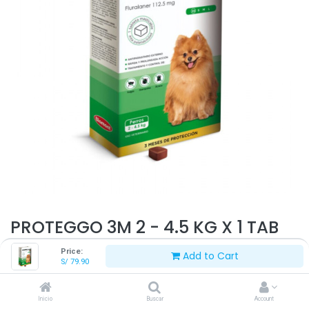
PROTEGGO 3M 2 - 4.5 KG X 1 TAB
Price:
Add to Cart
S/
79.90
S/
79.90
Inicio
Buscar
Account