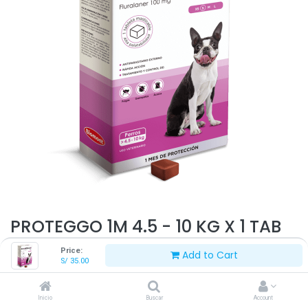
PROTEGGO 1M 4.5 - 10 KG X 1 TAB
Price:
Add to Cart
S/
35.00
S/
35.00
Inicio
Buscar
Account