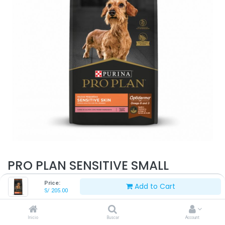
PRO PLAN SENSITIVE SMALL
SALMÓN 7.5 KG
Price:
Add to Cart
S/
205.00
S/
205.00
Inicio
Buscar
Account