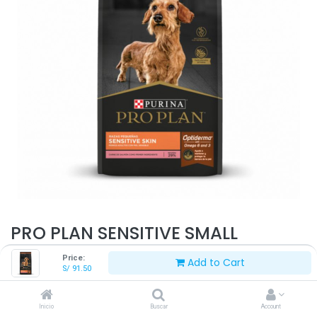
PRO PLAN SENSITIVE SMALL
SALMÓN 3 KG
Price:
Add to Cart
S/
91.50
S/
91.50
Inicio
Buscar
Account