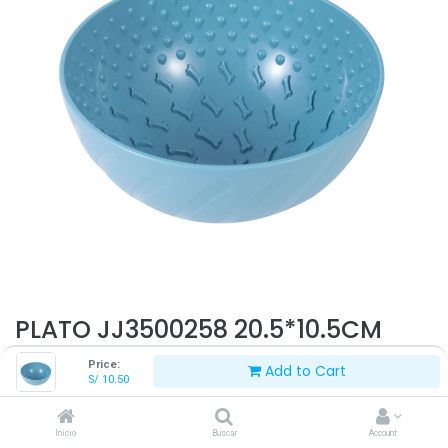
PLATO JJ3500258 20.5*10.5CM
Price:
Add to Cart
S/
10.50
S/
10.50
Inicio
Buscar
Account