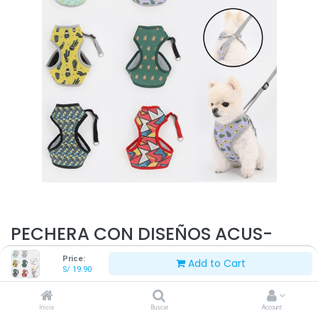
PECHERA CON DISEÑOS ACUS-
9618S
Price:
Add to Cart
S/
19.90
S/
19.90
Inicio
Buscar
Account