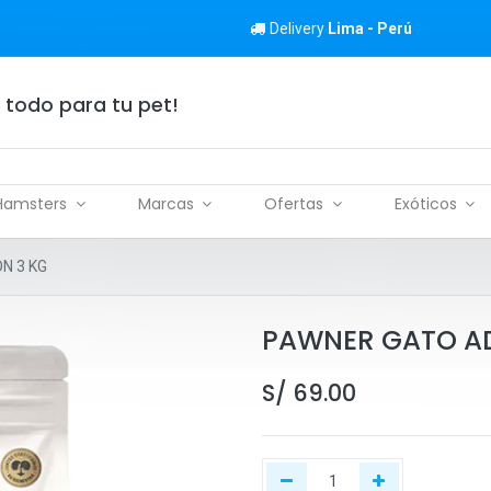
Delivery
Lima - Perú
 todo para tu pet!
Hamsters
Marcas
Ofertas
Exóticos
N 3 KG
PAWNER GATO AD
S/
69.00