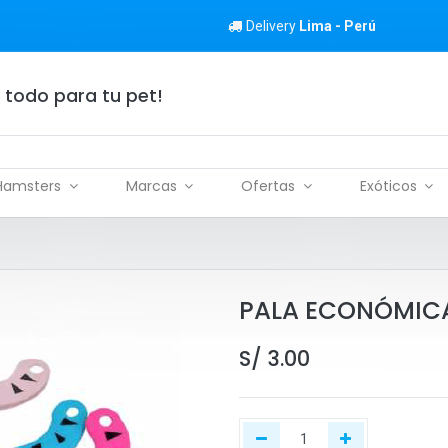
Delivery
Lima - Perú
 todo para tu pet!
Hamsters
Marcas
Ofertas
Exóticos
PALA ECONÓMICA
S/
3.00