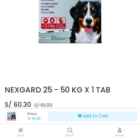
NEXGARD 25 - 50 KG X 1 TAB
S/
60.30
S/
61.00
Price:
Add to Cart
S/
60.30
Inicio
Buscar
Account