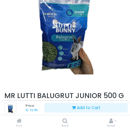
MR LUTTI BALUGRUT JUNIOR 500 G
Alimento Peletizado Natural y Balanceado para Conejos Jóvenes
Price:
Add to Cart
S/
16.90
S/
16.90
Inicio
Buscar
Account