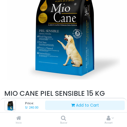
MIO CANE PIEL SENSIBLE 15 KG
Price:
Add to Cart
S/
240.00
S/
240.00
Inicio
Buscar
Account