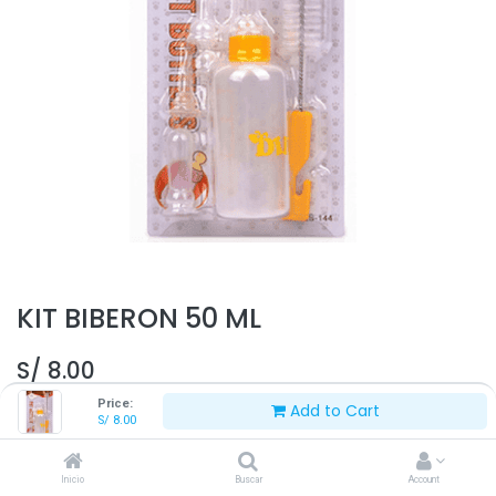
KIT BIBERON 50 ML
S/
8.00
Price:
Add to Cart
S/
8.00
Inicio
Buscar
Account