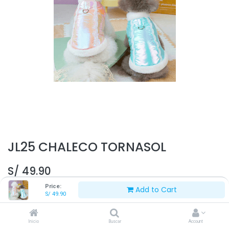
JL25 CHALECO TORNASOL
S/
49.90
Price:
Add to Cart
S/
49.90
Inicio
Buscar
Account