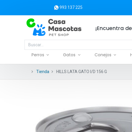
993 137 225
¡Encuentra de
Perros
Gatos
Conejos
Tienda
HILLS LATA GATO I/D 156 G