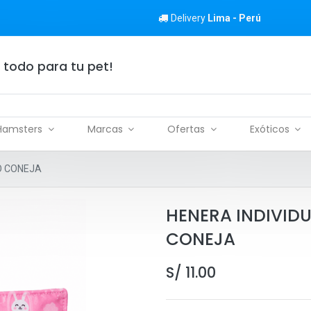
Delivery
Lima - Perú
 todo para tu pet!
Hamsters
Marcas
Ofertas
Exóticos
O CONEJA
HENERA INDIVID
CONEJA
S/
11.00