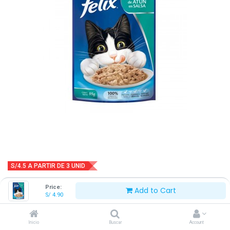
S/4.5 A PARTIR DE 3 UNID
FELIX POUCH ATÚN EN SALSA 85 G
Price:
Add to Cart
S/
4.90
S/
4.90
Inicio
Buscar
Account