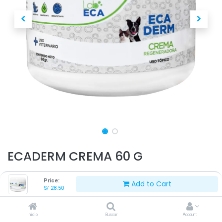
ECADERM CREMA 60 G
S/
28.50
Price:
Add to Cart
S/
28.50
Inicio
Buscar
Account