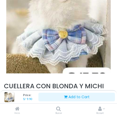
CUELLERA CON BLONDA Y MICHI
Price:
Add to Cart
S/
9.90
S/
14.90
S/
9.90
Inicio
Buscar
Account