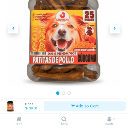
Price:
Add to Cart
¡A SOLO S/30 SOLES!
S/
39.00
CRUNCHI PATAS DE POLLO
CÚRCUMA FRASCO X 25 UNID
Inicio
Buscar
Account