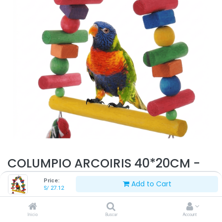
COLUMPIO ARCOIRIS 40*20CM -
JYM8100083
Price:
Add to Cart
S/
27.12
S/
27.12
S/
33.90
Inicio
Buscar
Account