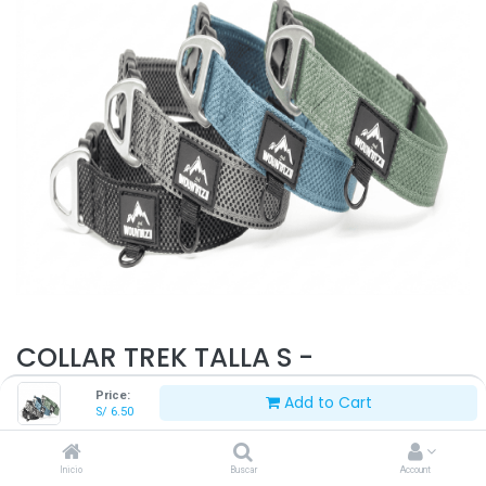
COLLAR TREK TALLA S -
DN2200206
Price:
Add to Cart
S/
6.50
S/
6.50
Inicio
Buscar
Account