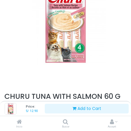
CHURU TUNA WITH SALMON 60 G
Price:
Add to Cart
S/
12.90
S/
12.90
Inicio
Buscar
Account