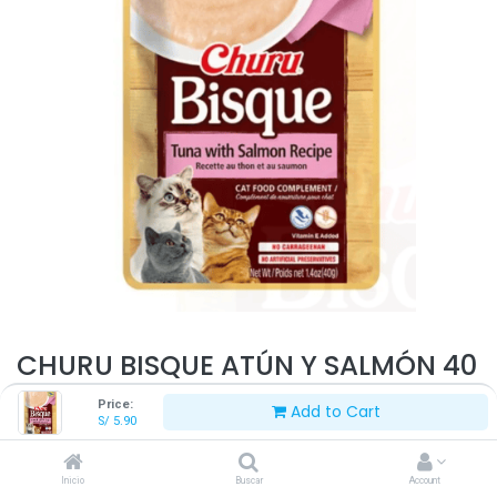
CHURU BISQUE ATÚN Y SALMÓN 40
G
Price:
Add to Cart
S/
5.90
S/
5.90
Inicio
Buscar
Account