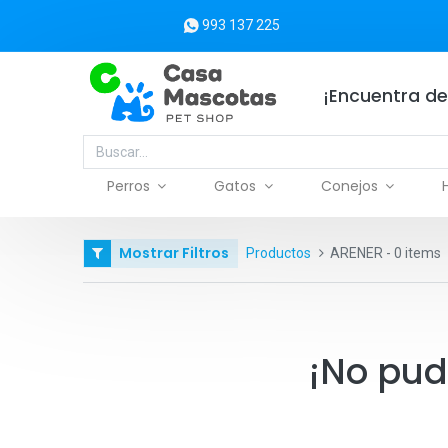
993 137 225
¡Encuentra de
Perros
Gatos
Conejos
Mostrar Filtros
Productos
ARENER
- 0 items
¡No pud