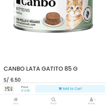
CANBO LATA GATITO 85 G
S/
6.50
Price:
Add to Cart
S/
6.50
Inicio
Buscar
Account