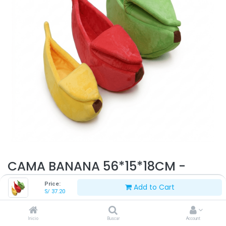
CAMA BANANA 56*15*18CM -
XC035
Price:
Add to Cart
S/
37.20
S/
37.20
S/
46.50
Inicio
Buscar
Account