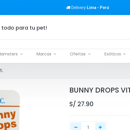
Delivery
Lima - Perú
 todo para tu pet!
Hamsters
Marcas
Ofertas
Exóticos
ML
BUNNY DROPS VI
S/
27.90