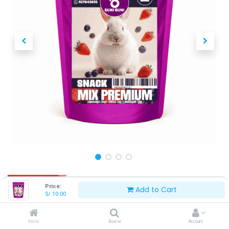
3X S/25 SOLES
Price:
Add to Cart
S/
10.00
BUNI BUNI SNACK MIX PREMIUM 25
G
Inicio
Buscar
Account