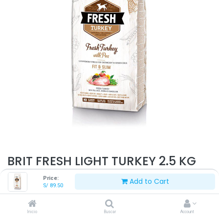
BRIT FRESH LIGHT TURKEY 2.5 KG
Price:
Add to Cart
S/
89.50
S/
89.50
Inicio
Buscar
Account