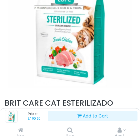
BRIT CARE CAT ESTERILIZADO
URINARY 2 KG
Price:
Add to Cart
S/
90.50
S/
90.50
Inicio
Buscar
Account