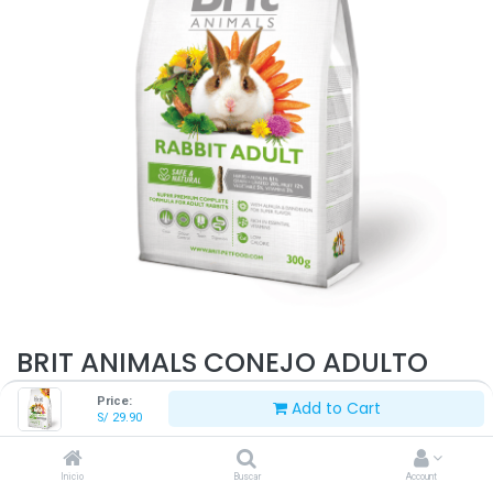
BRIT ANIMALS CONEJO ADULTO
300 G
Price:
Add to Cart
S/
29.90
S/
29.90
Inicio
Buscar
Account