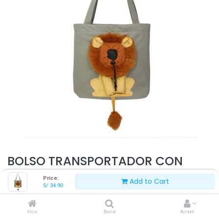
BOLSO TRANSPORTADOR CON
DISEÑO
Price:
Add to Cart
S/
34.90
S/
34.90
Inicio
Buscar
Account