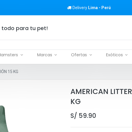
Delivery
Lima - Perú
 todo para tu pet!
Hamsters
Marcas
Ofertas
Exóticos
ÓN 15 KG
AMERICAN LITTE
KG
S/
59.90