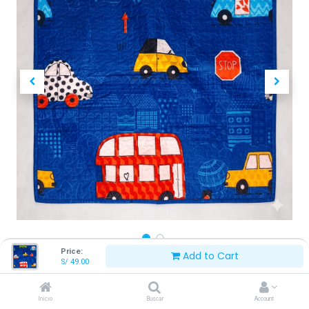
Price:
Add to Cart
S/
49.00
ALFOMBRA PARA CONEJO TALLA L
CUADRADA MACHO (117*117 CM) -
Inicio
Buscar
Account