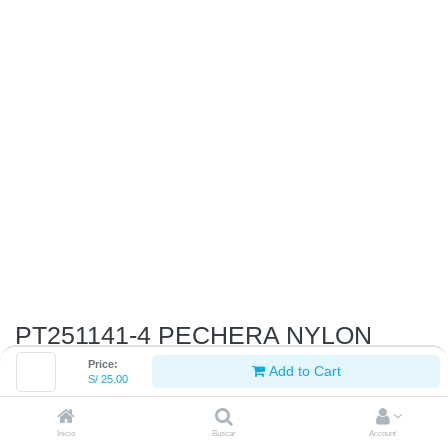
PT251141-4 PECHERA NYLON
REFLECTIVA MANGO TUBO T-L
Price:
Add to Cart
S/
25.00
S/
25.00
Inicio
Buscar
Account