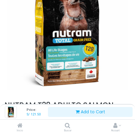
NUTRAM T28 ADULTO SALMON
Price:
Add to Cart
RAZA PEQUEÑA 2 KG
S/
121.50
S/
121.50
Inicio
Buscar
Account