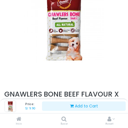
GNAWLERS BONE BEEF FLAVOUR X
6 UNID
Price:
Add to Cart
S/
9.90
S/
9.90
Inicio
Buscar
Account